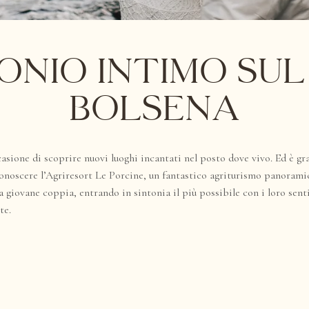
nio intimo sul
Bolsena
casione di
scoprire nuovi luoghi incantati
nel posto dove vivo. Ed è gra
onoscere l’
Agriresort Le Porcine
, un fantastico agriturismo panoramic
a giovane coppia, entrando in sintonia il più possibile con i loro senti
te.